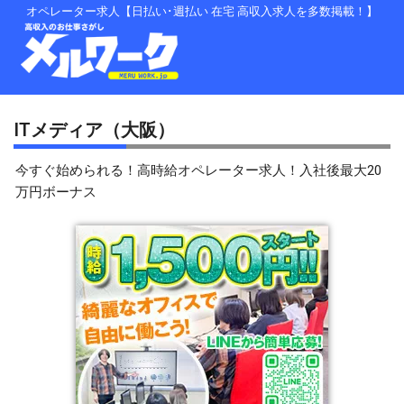
内
オペレーター求人【日払い･週払い 在宅 高収入求人を多数掲載！】
容
を
ス
キ
ッ
プ
ITメディア（大阪）
今すぐ始められる！高時給オペレーター求人！入社後最大20
万円ボーナス